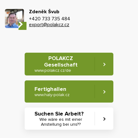
Zdeněk Švub
+420 733 735 484
export@polakcz.cz
POLAKCZ
Gesellschaft
www.polakcz.cz/de
Fertighallen
www.haly-polak.cz
Suchen Sie Arbeit?
Wie wäre es mit einer
Anstellung bei uns??