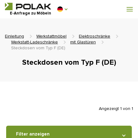
Werkstattmöbel
E-Anfrage zu Möbeln
Garderobenausstattung
Einleitung
Werkstattmöbel
Elektroschränke
Werkstatt-Ladeschränke
mit Glastüren
Steckdosen vom Typ F (DE)
Steckdosen vom Typ F (DE)
0 €
0
einschl. MwSt.
Angezeigt 1 von 1
Filter anzeigen