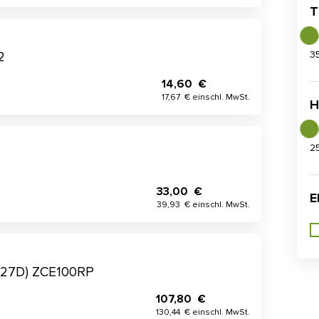
T
3
2
14,60 €
17,67 € einschl. MwSt.
H
2
33,00 €
E
39,93 € einschl. MwSt.
x27D) ZCE100RP
107,80 €
130,44 € einschl. MwSt.