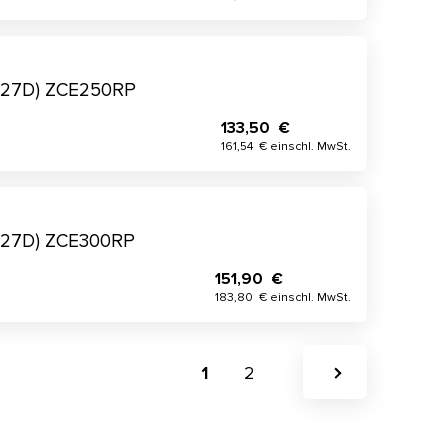
x27D) ZCE250RP
133,50 €
161,54 € einschl. MwSt.
x27D) ZCE300RP
151,90 €
183,80 € einschl. MwSt.
1
2