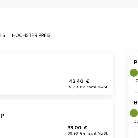
EIS
HÖCHSTER PREIS
P
42,40 €
1
51,30 € einschl. MwSt.
B
7P
3
33,00 €
39,93 € einschl. MwSt.