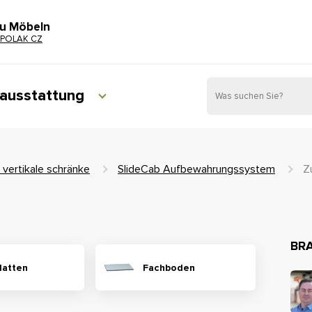
zu Möbeln
POLAK CZ
ausstattung
 vertikale schränke
SlideCab Aufbewahrungssystem
Z
BRA
latten
Fachboden