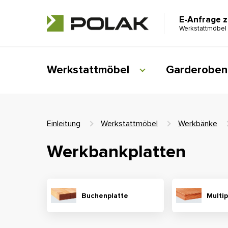
E-Anfrage 
Werkstattmöbel
Werkstattmöbel
Garderoben
Einleitung
Werkstattmöbel
Werkbänke
Werkbankplatten
Buchenplatte
Multip