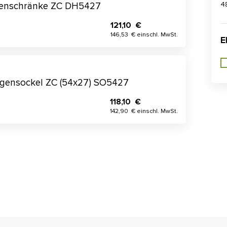
4
adenschränke ZC DH5427
121,10 €
146,53 € einschl. MwSt.
E
agensockel ZC (54x27) SO5427
118,10 €
142,90 € einschl. MwSt.