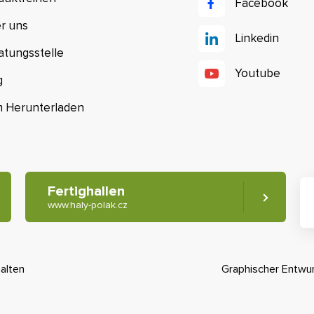
Facebook
r uns
Linkedin
atungsstelle
Youtube
g
 Herunterladen
Fertighallen
www.haly-polak.cz
alten
Graphischer Entwu