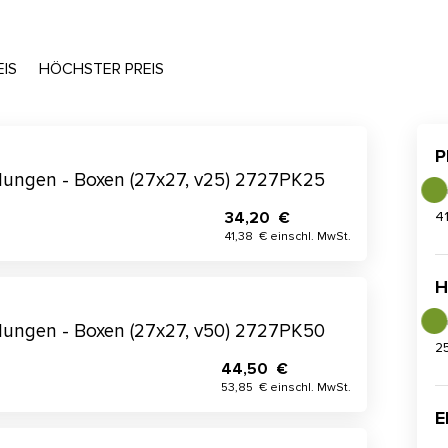
EIS
HÖCHSTER PREIS
P
ilungen - Boxen (27x27, v25) 2727PK25
34,20 €
4
41,38 € einschl. MwSt.
H
ilungen - Boxen (27x27, v50) 2727PK50
2
44,50 €
53,85 € einschl. MwSt.
E