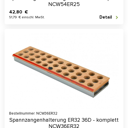
NCW54ER25
42,80 €
Detail
51,79 € einschl. MwSt.
Bestellnummer: NCW36ER32
Spannzangenhalterung ER32 36D - komplett
NCW36ER32