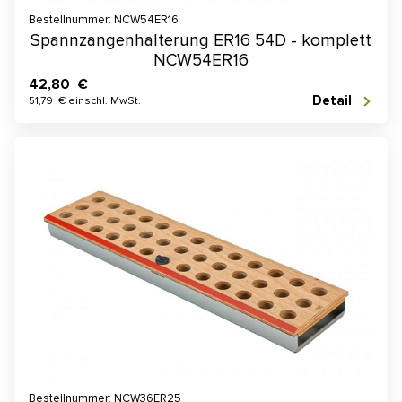
Bestellnummer: NCW54ER16
Spannzangenhalterung ER16 54D - komplett
NCW54ER16
42,80 €
Detail
51,79 € einschl. MwSt.
Bestellnummer: NCW36ER25