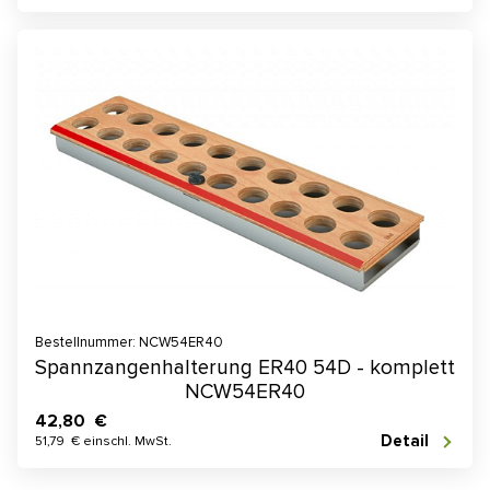
Bestellnummer: NCW54ER40
Spannzangenhalterung ER40 54D - komplett
NCW54ER40
42,80 €
Detail
51,79 € einschl. MwSt.