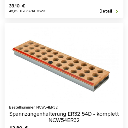
33,10 €
Detail
40,05 € einschl. MwSt.
Bestellnummer: NCW54ER32
Spannzangenhalterung ER32 54D - komplett
NCW54ER32
42,80 €