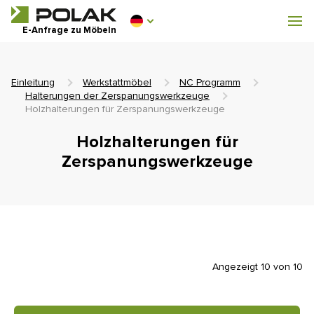
Werkstattmöbel
E-Anfrage zu Möbeln
Garderobenausstattung
Einleitung
Werkstattmöbel
NC Programm
Halterungen der Zerspanungswerkzeuge
Holzhalterungen für Zerspanungswerkzeuge
Holzhalterungen für
0 €
0
Zerspanungswerkzeuge
einschl. MwSt.
Angezeigt 10 von 10