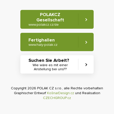
POLAKCZ
Gesellschaft
www.polakcz.cz/de
Fertighallen
www.haly-polak.cz
Suchen Sie Arbeit?
Wie wäre es mit einer
Anstellung bei uns??
Copyright 2026 POLAK CZ s.r.o., alle Rechte vorbehalten
Graphischer Entwurf
KošnarDesign.cz
und Realisation
CZECHGROUP.cz