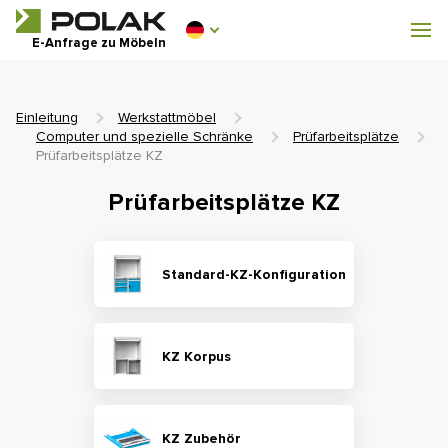
Werkstattmöbel
E-Anfrage zu Möbeln
Garderobenausstattung
Einleitung
Werkstattmöbel
Computer und spezielle Schränke
Prüfarbeitsplätze
Prüfarbeitsplätze KZ
Prüfarbeitsplätze KZ
0 €
0
einschl. MwSt.
Standard-KZ-Konfiguration
KZ Korpus
KZ Zubehör