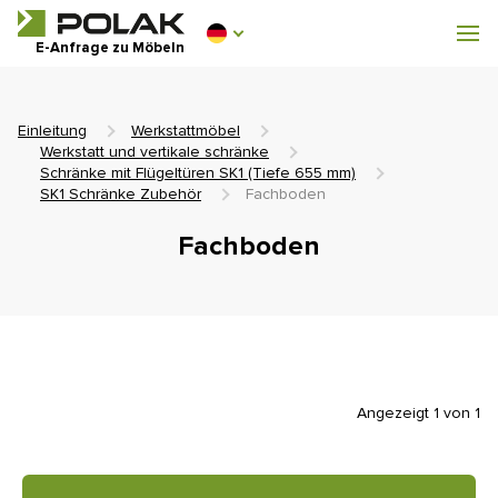
Werkstattmöbel
E-Anfrage zu Möbeln
Garderobenausstattung
Einleitung
Werkstattmöbel
Werkstatt und vertikale schränke
Schränke mit Flügeltüren SK1 (Tiefe 655 mm)
SK1 Schränke Zubehör
Fachboden
0 €
Fachboden
0
einschl. MwSt.
Angezeigt 1 von 1