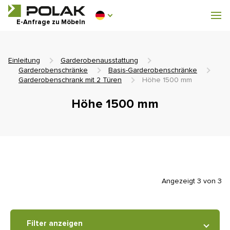
Werkstattmöbel
E-Anfrage zu Möbeln
Garderobenausstattung
Einleitung
Garderobenausstattung
Garderobenschränke
Basis-Garderobenschränke
Garderobenschrank mit 2 Türen
Höhe 1500 mm
Höhe 1500 mm
0 €
0
einschl. MwSt.
Angezeigt 3 von 3
Filter anzeigen