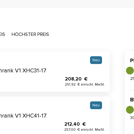
EIS
HÖCHSTER PREIS
P
Neu
schrank V1 XHC31-17
208,20 €
2
251,92 € einschl. MwSt.
B
Neu
schrank V1 XHC41-17
3
212,40 €
257,00 € einschl. MwSt.