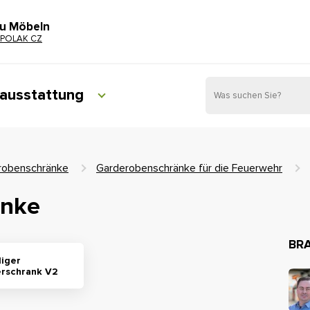
zu Möbeln
POLAK CZ
ausstattung
robenschränke
Garderobenschränke für die Feuerwehr
änke
BRA
liger
erschrank V2