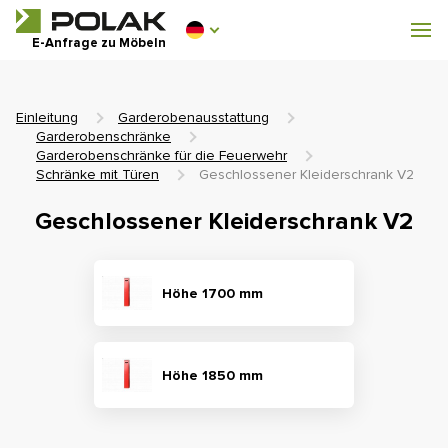
Werkstattmöbel
E-Anfrage zu Möbeln
Garderobenausstattung
Einleitung
Garderobenausstattung
Garderobenschränke
Garderobenschränke für die Feuerwehr
Schränke mit Türen
Geschlossener Kleiderschrank V2
0 €
Geschlossener Kleiderschrank V2
0
einschl. MwSt.
Höhe 1700 mm
Höhe 1850 mm