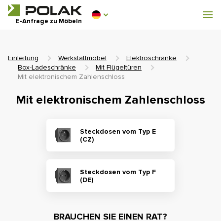
Werkstattmöbel
E-Anfrage zu Möbeln
Garderobenausstattung
Einleitung
Werkstattmöbel
Elektroschränke
Box-Ladeschränke
Mit Flügeltüren
Mit elektronischem Zahlenschloss
Mit elektronischem Zahlenschloss
0 €
0
einschl. MwSt.
Steckdosen vom Typ E
(CZ)
Steckdosen vom Typ F
(DE)
BRAUCHEN SIE EINEN RAT?