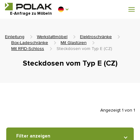
Werkstattmöbel
E-Anfrage zu Möbeln
Garderobenausstattung
Einleitung
Werkstattmöbel
Elektroschränke
Box-Ladeschränke
Mit Glastüren
Mit RFID-Schloss
Steckdosen vom Typ E (CZ)
Steckdosen vom Typ E (CZ)
0 €
0
einschl. MwSt.
Angezeigt 1 von 1
Filter anzeigen