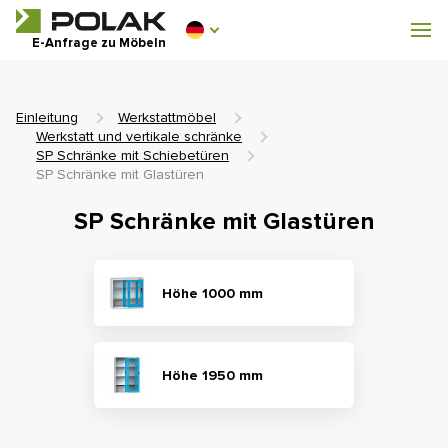
Werkstattmöbel
E-Anfrage zu Möbeln
Garderobenausstattung
Einleitung
Werkstattmöbel
Werkstatt und vertikale schränke
SP Schränke mit Schiebetüren
SP Schränke mit Glastüren
0 €
SP Schränke mit Glastüren
0
einschl. MwSt.
Höhe 1000 mm
Höhe 1950 mm