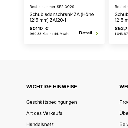
Bestellnummer: SP2-002S
Bestel
Schubladenschrank ZA (Höhe
Schub
1215 mm) ZA120-1
1215 
801,10 €
862,
Detail
969,33 € einschl. MwSt.
1 043,87
WICHTIGE HINWEISE
WE
Geschäftsbedingungen
Pro
Art des Verkaufs
Übe
Handelsnetz
Ber