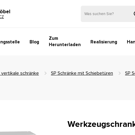
öbel
CZ
Zum
ngsstelle
Blog
Realisierung
Han
Herunterladen
 vertikale schränke
SP Schränke mit Schiebetüren
SP S
Werkzeugschran