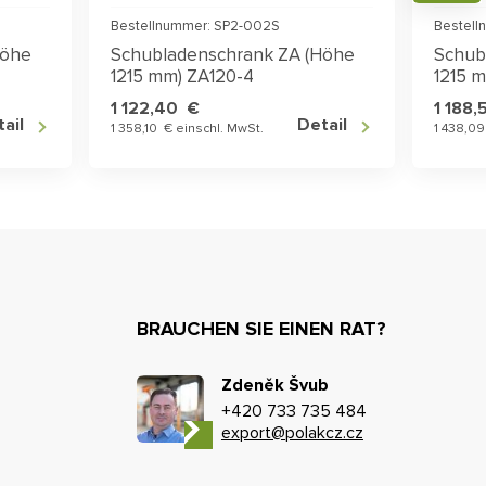
Bestellnummer: SP2-002S
Bestell
Höhe
Schubladenschrank ZA (Höhe
Schub
1215 mm) ZA120-4
1215 
1 122,40 €
1 188
ail
Detail
1 358,10 € einschl. MwSt.
1 438,09
BRAUCHEN SIE EINEN RAT?
Zdeněk Švub
+420 733 735 484
export@polakcz.cz