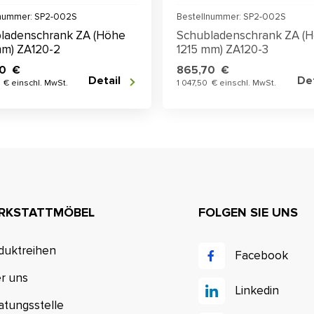
lnummer: SP2-002S
Bestellnummer: SP2-002S
ladenschrank ZA (Höhe
Schubladenschrank ZA (
mm) ZA120-2
1215 mm) ZA120-3
70 €
865,70 €
Detail
Det
 € einschl. MwSt.
1 047,50 € einschl. MwSt.
RKSTATTMÖBEL
FOLGEN SIE UNS
duktreihen
Facebook
r uns
Linkedin
atungsstelle