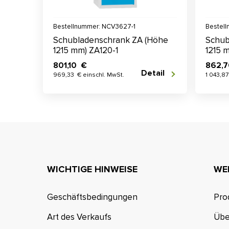
Bestellnummer: NCV3627-1
Bestel
Schubladenschrank ZA (Höhe
Schub
1215 mm) ZA120-1
1215 
801,10 €
862,
Detail
969,33 € einschl. MwSt.
1 043,87
WICHTIGE HINWEISE
WE
Geschäftsbedingungen
Pro
Art des Verkaufs
Übe