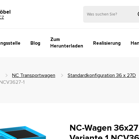
öbel
CZ
Zum
ngsstelle
Blog
Realisierung
Han
Herunterladen
NC Transportwagen
Standardkonfiguration 36 x 27D
1 NCV3627-1
NC-Wagen 36x27D
Variante 1 NCV36