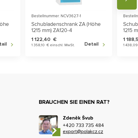
Bestellnummer: NCV3627-1
Bestell
Höhe
Schubladenschrank ZA (Höhe
Schub
1215 mm) ZA120-4
1215 
1 122,40 €
1 188
ail
Detail
1 358,10 € einschl. MwSt.
1 438,09
BRAUCHEN SIE EINEN RAT?
Zdeněk Švub
+420 733 735 484
export@polakcz.cz