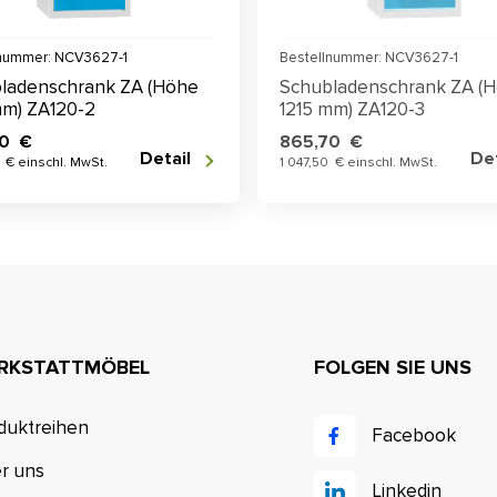
lnummer: NCV3627-1
Bestellnummer: NCV3627-1
ladenschrank ZA (Höhe
Schubladenschrank ZA (
mm) ZA120-2
1215 mm) ZA120-3
70 €
865,70 €
Detail
Det
 € einschl. MwSt.
1 047,50 € einschl. MwSt.
RKSTATTMÖBEL
FOLGEN SIE UNS
duktreihen
Facebook
r uns
Linkedin