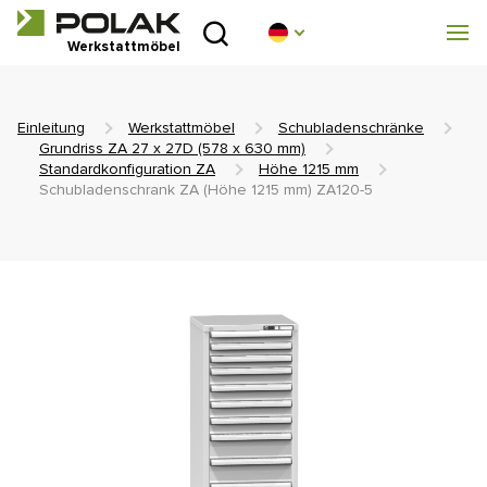
Einleitung
Werkstattmöbel
Produktreihen
Einleitung
Werkstattmöbel
Schubladenschränke
Über uns
Grundriss ZA 27 x 27D (578 x 630 mm)
Standardkonfiguration ZA
Höhe 1215 mm
Schubladenschrank ZA (Höhe 1215 mm) ZA120-5
Beratungsstelle
Blog
Zum Herunterladen
Realisierung
Handelsnetz