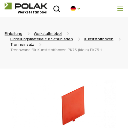
Einleitung
Werkstattmöbel
Produktreihen
Einleitung
Werkstattmöbel
Über uns
Einteilungsmaterial für Schubladen
Kunststoffboxen
Trenneinsatz
Trennwand für Kunststoffboxen PK75 (klein) PK75-1
Beratungsstelle
Blog
Zum Herunterladen
Realisierung
Handelsnetz