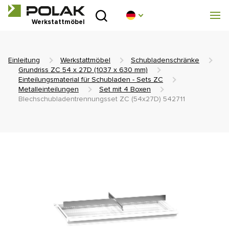
Einleitung
Werkstattmöbel
Produktreihen
Einleitung
Werkstattmöbel
Schubladenschränke
Über uns
Grundriss ZC 54 x 27D (1037 x 630 mm)
Einteilungsmaterial für Schubladen - Sets ZC
Metalleinteilungen
Set mit 4 Boxen
Beratungsstelle
Blechschubladentrennungsset ZC (54x27D) 542711
Blog
Zum Herunterladen
Realisierung
Handelsnetz