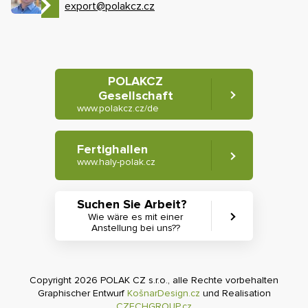
export@polakcz.cz
POLAKCZ
Gesellschaft
www.polakcz.cz/de
Fertighallen
www.haly-polak.cz
Suchen Sie Arbeit?
Wie wäre es mit einer
Anstellung bei uns??
Copyright 2026 POLAK CZ s.r.o., alle Rechte vorbehalten
Graphischer Entwurf
KošnarDesign.cz
und Realisation
CZECHGROUP.cz