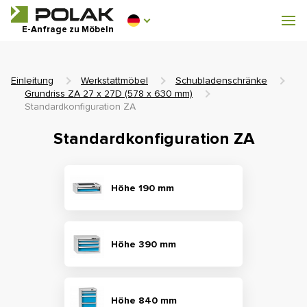
Werkstattmöbel
E-Anfrage zu Möbeln
Garderobenausstattung
Einleitung
Werkstattmöbel
Schubladenschränke
Grundriss ZA 27 x 27D (578 x 630 mm)
Standardkonfiguration ZA
Standardkonfiguration ZA
0 €
0
einschl. MwSt.
Höhe 190 mm
Höhe 390 mm
Höhe 840 mm