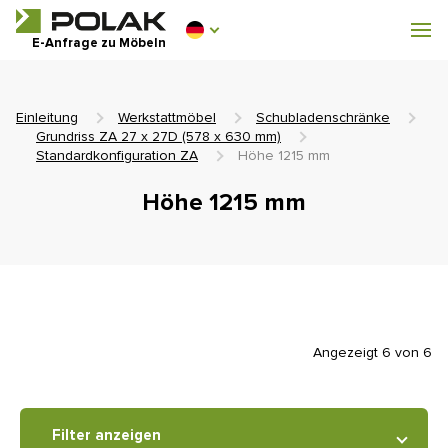
Werkstattmöbel
E-Anfrage zu Möbeln
Garderobenausstattung
Einleitung
Werkstattmöbel
Schubladenschränke
Grundriss ZA 27 x 27D (578 x 630 mm)
Standardkonfiguration ZA
Höhe 1215 mm
Höhe 1215 mm
0 €
0
einschl. MwSt.
Angezeigt 6 von 6
Filter anzeigen