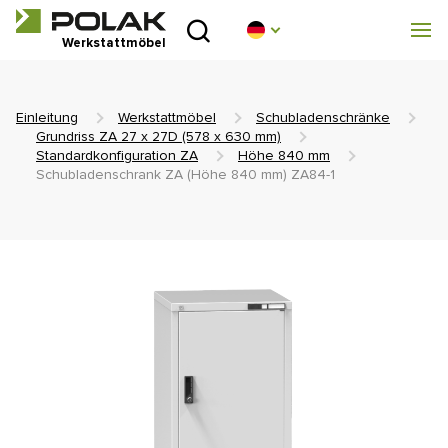
Einleitung
Werkstattmöbel
Produktreihen
Einleitung
Werkstattmöbel
Schubladenschränke
Über uns
Grundriss ZA 27 x 27D (578 x 630 mm)
Standardkonfiguration ZA
Höhe 840 mm
Schubladenschrank ZA (Höhe 840 mm) ZA84-1
Beratungsstelle
Blog
Zum Herunterladen
Realisierung
Handelsnetz